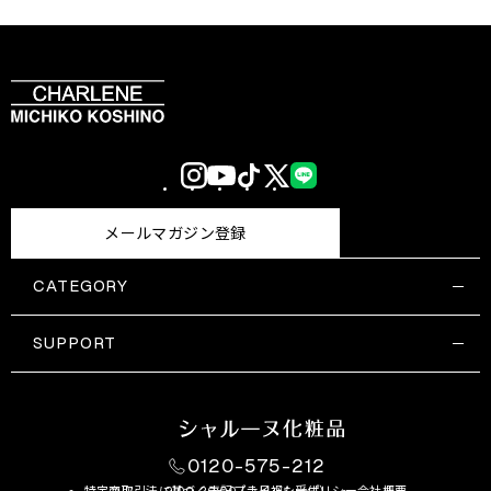
Instagram
YouTube
TikTok
X
LINE
(Twitter)
メールマガジン登録
CATEGORY
すべての商品一覧
コスメティックス
SUPPORT
サプリメント・保健機能食品
ご利用ガイド
食品・飲料
お問い合わせ
お悩み・効果
0120-575-212