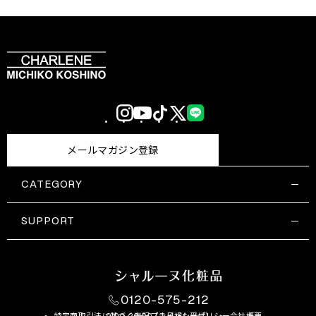
Instagram
YouTube
TikTok
X
LINE
(Twitter)
メールマガジン登録
CATEGORY
すべての商品一覧
コスメティックス
SUPPORT
サプリメント・保健機能食品
ご利用ガイド
食品・飲料
お問い合わせ
お悩み・効果
0120-575-212