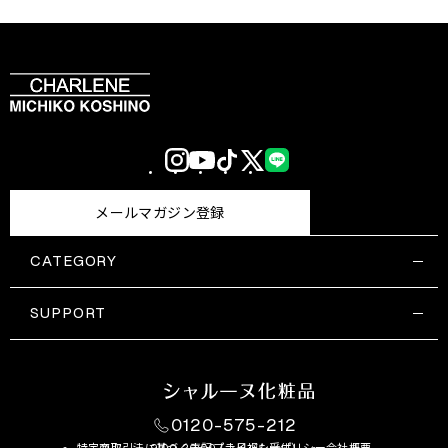
Instagram
YouTube
TikTok
X
LINE
(Twitter)
メールマガジン登録
CATEGORY
すべての商品一覧
コスメティックス
SUPPORT
サプリメント・保健機能食品
ご利用ガイド
食品・飲料
お問い合わせ
お悩み・効果
0120-575-212