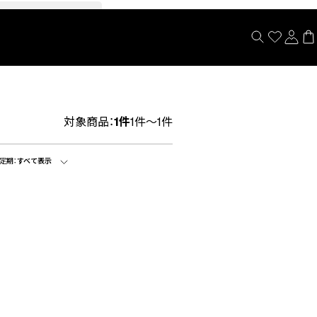
閉じる
対象商品：
1件
1件～1件
定期：
すべて表示