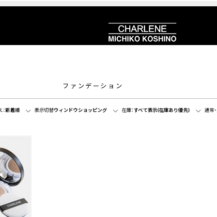
ファンデーション
え：
新着順
表示切替
ウィンドウショッピング
在庫：
すべて表示(在庫あり優先)
通常・