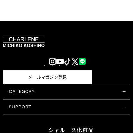
Instagram
YouTube
TikTok
X
LINE
(Twitter)
メールマガジン登録
CATEGORY
すべての商品一覧
コスメティックス
SUPPORT
サプリメント・保健機能食品
ご利用ガイド
食品・飲料
お問い合わせ
お悩み・効果