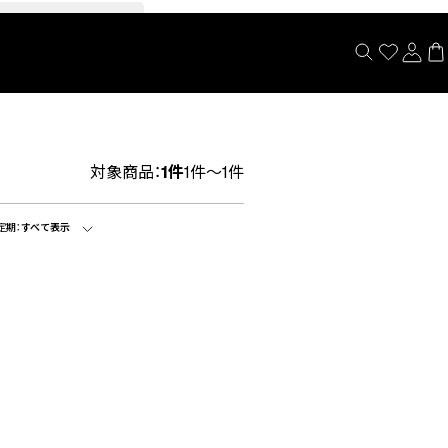
閉じる
対象商品：
1件
1件～1件
定期：
すべて表示