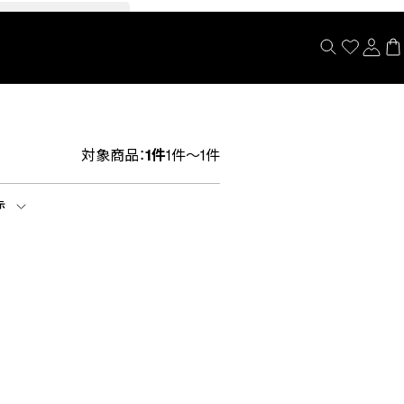
閉じる
対象商品：
1件
1件～1件
示