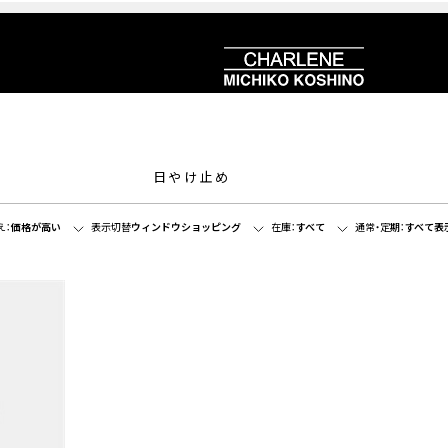
日やけ止め
え：
価格が高い
表示切替
ウィンドウショッピング
在庫：
すべて
通常・定期：
すべて表