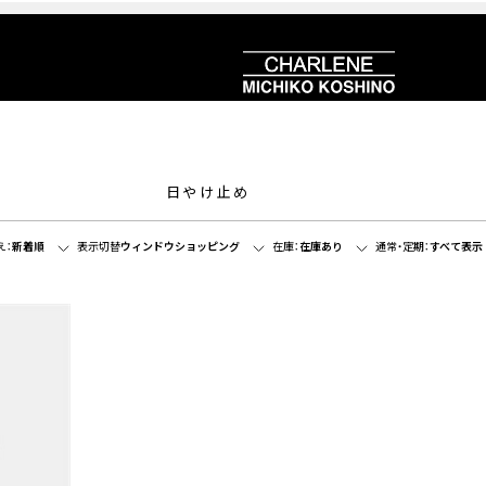
日やけ止め
え：
新着順
表示切替
ウィンドウショッピング
在庫：
在庫あり
通常・定期：
すべて表示