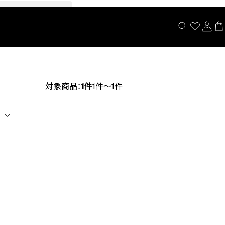
閉じる
対象商品：
1件
1件～1件