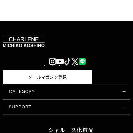
Instagram
YouTube
TikTok
X
LINE
(Twitter)
メールマガジン登録
CATEGORY
すべての商品一覧
コスメティックス
SUPPORT
サプリメント・保健機能食品
ご利用ガイド
食品・飲料
お問い合わせ
お悩み・効果