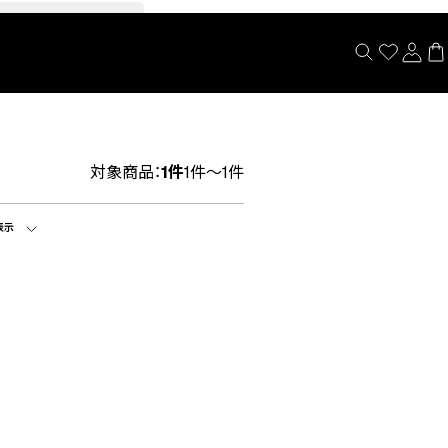
閉じる
対象商品：
1件
1件～1件
表示