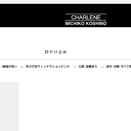
日やけ止め
：
価格が安い
表示切替
ウィンドウショッピング
在庫：
在庫あり
通常・定期：
すべて