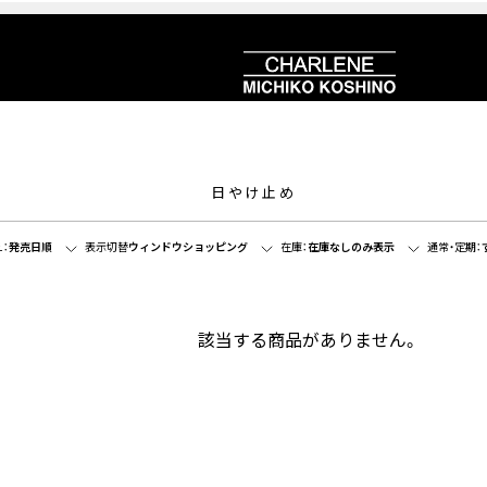
日やけ止め
：
発売日順
表示切替
ウィンドウショッピング
在庫：
在庫なしのみ表示
通常・定期：
該当する商品がありません。