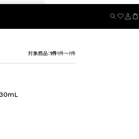
閉じる
対象商品：
1件
1件～1件
0ｍL