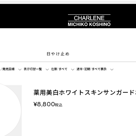
日やけ止め
：
発売日順
表示切替
一覧
在庫：
すべて
通常・定期：
すべて表示
薬用美白ホワイトスキンサンガード3
¥8,800
税込