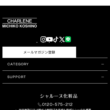
Instagram
YouTube
TikTok
X
LINE
(Twitter)
メールマガジン登録
CATEGORY
すべての商品一覧
コスメティックス
SUPPORT
サプリメント・保健機能食品
ご利用ガイド
食品・飲料
お問い合わせ
お悩み・効果
0120-575-212