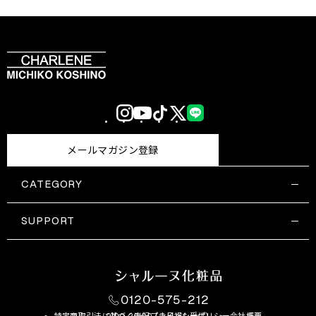
Instagram
YouTube
TikTok
X
LINE
(Twitter)
メールマガジン登録
CATEGORY
すべての商品一覧
コスメティックス
SUPPORT
サプリメント・保健機能食品
ご利用ガイド
食品・飲料
お問い合わせ
お悩み・効果
0120-575-212