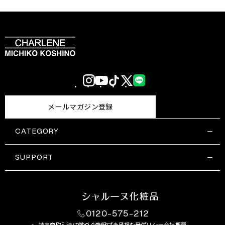
Instagram
YouTube
TikTok
X
LINE
(Twitter)
メールマガジン登録
CATEGORY
すべての商品一覧
コスメティックス
SUPPORT
サプリメント・保健機能食品
ご利用ガイド
食品・飲料
お問い合わせ
お悩み・効果
0120-575-212