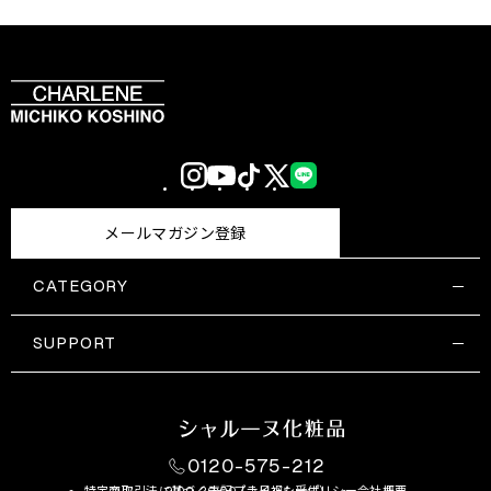
Instagram
YouTube
TikTok
X
LINE
(Twitter)
メールマガジン登録
CATEGORY
すべての商品一覧
コスメティックス
SUPPORT
サプリメント・保健機能食品
ご利用ガイド
食品・飲料
お問い合わせ
お悩み・効果
0120-575-212