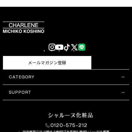
Instagram
YouTube
TikTok
X
LINE
(Twitter)
メールマガジン登録
CATEGORY
すべての商品一覧
コスメティックス
SUPPORT
サプリメント・保健機能食品
ご利用ガイド
食品・飲料
お問い合わせ
お悩み・効果
0120-575-212