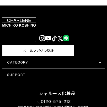
Instagram
YouTube
TikTok
X
LINE
(Twitter)
メールマガジン登録
CATEGORY
すべての商品一覧
コスメティックス
SUPPORT
サプリメント・保健機能食品
ご利用ガイド
食品・飲料
お問い合わせ
お悩み・効果
0120-575-212