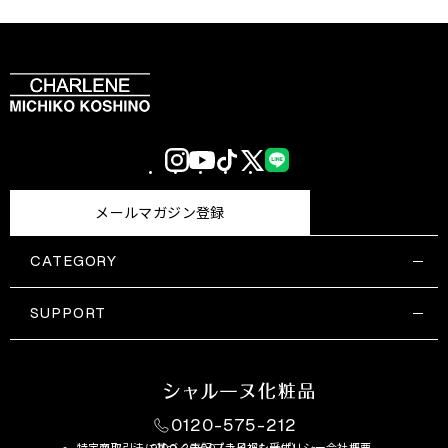
Instagram
YouTube
TikTok
X
LINE
(Twitter)
メールマガジン登録
CATEGORY
すべての商品一覧
コスメティックス
SUPPORT
サプリメント・保健機能食品
ご利用ガイド
食品・飲料
お問い合わせ
お悩み・効果
0120-575-212