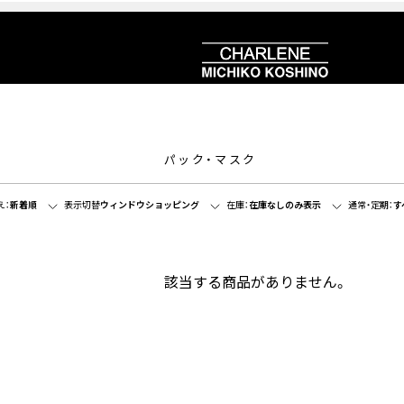
パック・マスク
え：
新着順
表示切替
ウィンドウショッピング
在庫：
在庫なしのみ表示
通常・定期：
す
該当する商品がありません。