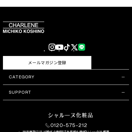
Instagram
YouTube
TikTok
X
LINE
(Twitter)
メールマガジン登録
CATEGORY
すべての商品一覧
コスメティックス
SUPPORT
サプリメント・保健機能食品
ご利用ガイド
食品・飲料
お問い合わせ
お悩み・効果
0120-575-212