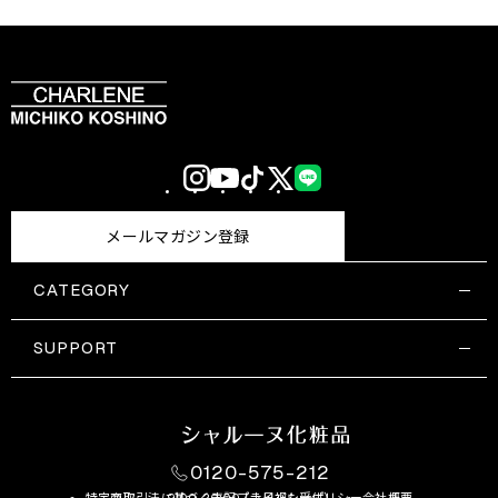
Instagram
YouTube
TikTok
X
LINE
(Twitter)
メールマガジン登録
CATEGORY
すべての商品一覧
コスメティックス
SUPPORT
サプリメント・保健機能食品
ご利用ガイド
食品・飲料
お問い合わせ
お悩み・効果
0120-575-212