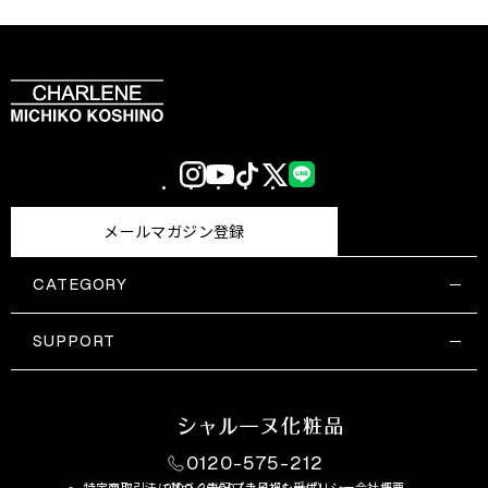
Instagram
YouTube
TikTok
X
LINE
(Twitter)
メールマガジン登録
CATEGORY
すべての商品一覧
コスメティックス
SUPPORT
サプリメント・保健機能食品
ご利用ガイド
食品・飲料
お問い合わせ
お悩み・効果
0120-575-212