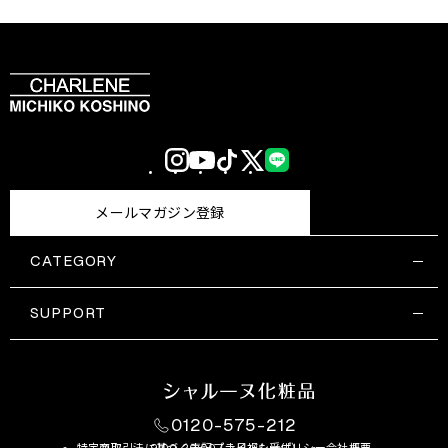
Instagram
YouTube
TikTok
X
LINE
(Twitter)
メールマガジン登録
CATEGORY
すべての商品一覧
コスメティックス
SUPPORT
サプリメント・保健機能食品
ご利用ガイド
食品・飲料
お問い合わせ
お悩み・効果
0120-575-212