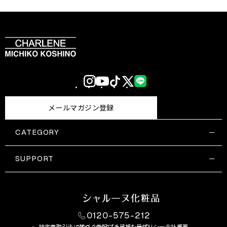
Instagram
YouTube
TikTok
X
LINE
(Twitter)
メールマガジン登録
CATEGORY
すべての商品一覧
コスメティックス
SUPPORT
サプリメント・保健機能食品
ご利用ガイド
食品・飲料
お問い合わせ
お悩み・効果
0120-575-212