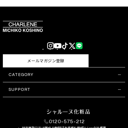
Instagram
YouTube
TikTok
X
LINE
(Twitter)
メールマガジン登録
CATEGORY
すべての商品一覧
コスメティックス
SUPPORT
サプリメント・保健機能食品
ご利用ガイド
食品・飲料
お問い合わせ
お悩み・効果
0120-575-212