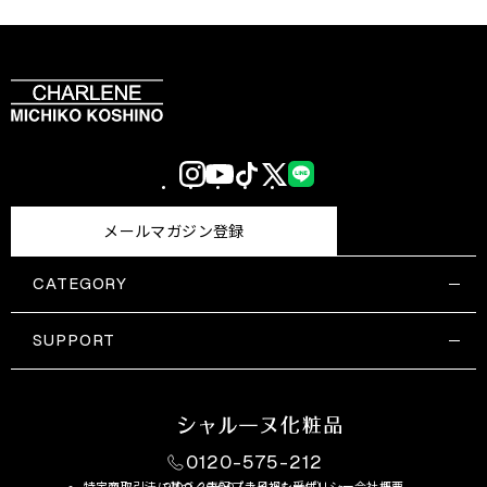
Instagram
YouTube
TikTok
X
LINE
(Twitter)
メールマガジン登録
CATEGORY
すべての商品一覧
コスメティックス
SUPPORT
サプリメント・保健機能食品
ご利用ガイド
食品・飲料
お問い合わせ
お悩み・効果
0120-575-212