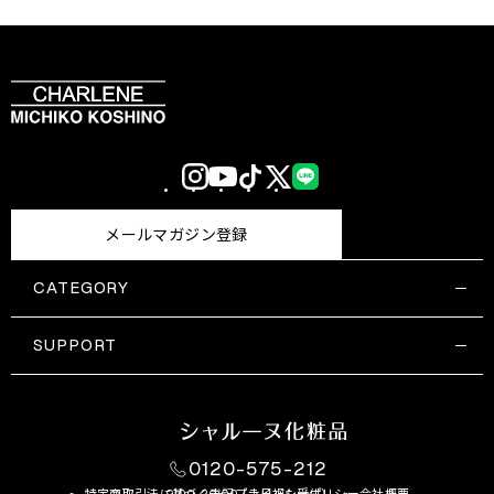
Instagram
YouTube
TikTok
X
LINE
(Twitter)
メールマガジン登録
CATEGORY
すべての商品一覧
コスメティックス
SUPPORT
サプリメント・保健機能食品
ご利用ガイド
食品・飲料
お問い合わせ
お悩み・効果
0120-575-212