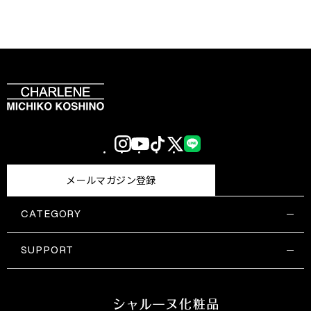
Instagram
YouTube
TikTok
X
LINE
(Twitter)
メールマガジン登録
CATEGORY
すべての商品一覧
コスメティックス
SUPPORT
サプリメント・保健機能食品
ご利用ガイド
食品・飲料
お問い合わせ
お悩み・効果