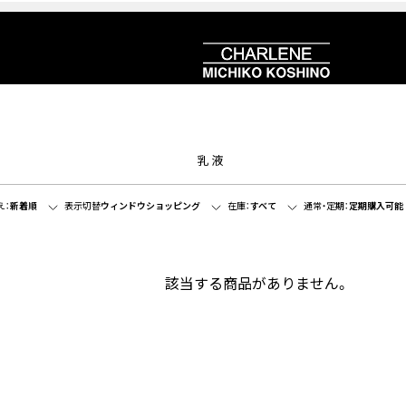
乳液
え：
新着順
表示切替
ウィンドウショッピング
在庫：
すべて
通常・定期：
定期購入可能
該当する商品がありません。