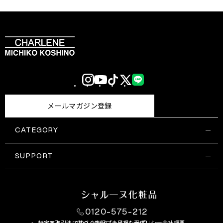
Instagram
YouTube
TikTok
X
LINE
(Twitter)
メールマガジン登録
CATEGORY
すべての商品一覧
コスメティックス
SUPPORT
サプリメント・保健機能食品
ご利用ガイド
食品・飲料
お問い合わせ
お悩み・効果
0120-575-212