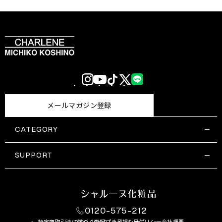
Instagram
YouTube
TikTok
X
LINE
(Twitter)
メールマガジン登録
CATEGORY
すべての商品一覧
コスメティックス
SUPPORT
サプリメント・保健機能食品
ご利用ガイド
食品・飲料
お問い合わせ
お悩み・効果
0120-575-212