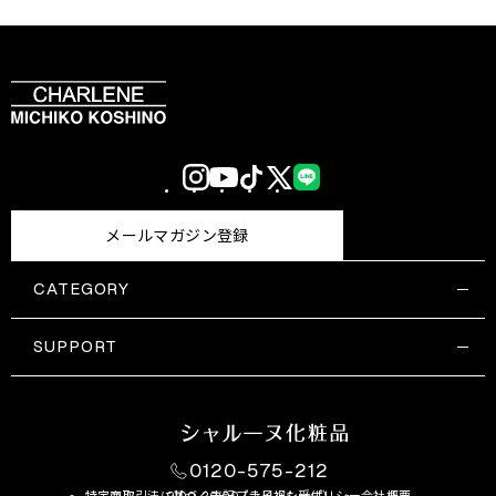
Instagram
YouTube
TikTok
X
LINE
(Twitter)
メールマガジン登録
CATEGORY
すべての商品一覧
コスメティックス
SUPPORT
サプリメント・保健機能食品
ご利用ガイド
食品・飲料
お問い合わせ
お悩み・効果
0120-575-212