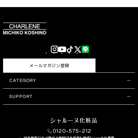
Instagram
YouTube
TikTok
X
LINE
(Twitter)
メールマガジン登録
CATEGORY
すべての商品一覧
コスメティックス
SUPPORT
サプリメント・保健機能食品
ご利用ガイド
食品・飲料
お問い合わせ
お悩み・効果
0120-575-212