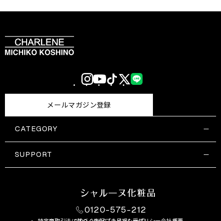
Instagram
YouTube
TikTok
X
LINE
(Twitter)
メールマガジン登録
CATEGORY
すべての商品一覧
コスメティックス
SUPPORT
サプリメント・保健機能食品
ご利用ガイド
食品・飲料
お問い合わせ
お悩み・効果
0120-575-212