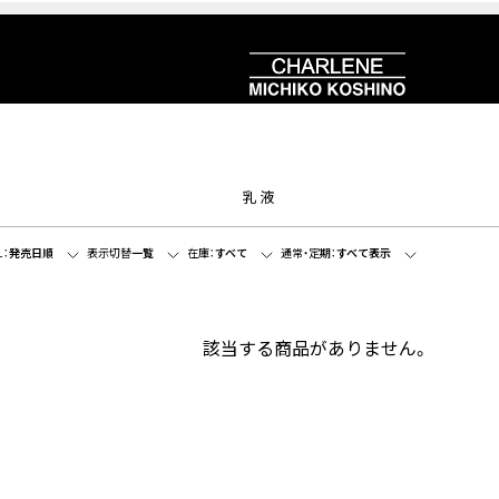
乳液
：
発売日順
表示切替
一覧
在庫：
すべて
通常・定期：
すべて表示
該当する商品がありません。