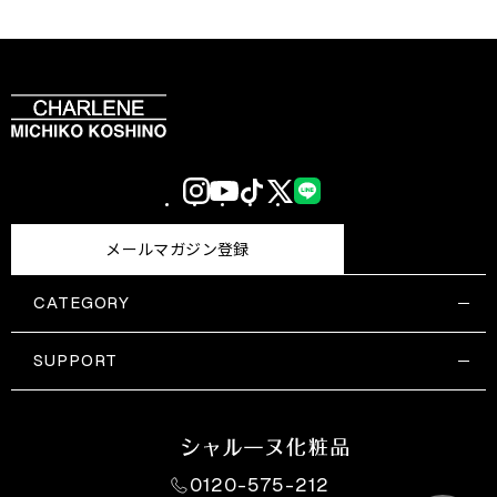
Instagram
YouTube
TikTok
X
LINE
(Twitter)
メールマガジン登録
CATEGORY
すべての商品一覧
コスメティックス
SUPPORT
サプリメント・保健機能食品
ご利用ガイド
食品・飲料
お問い合わせ
お悩み・効果
0120-575-212