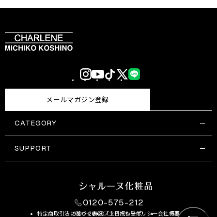
Instagram
YouTube
TikTok
X
LINE
(Twitter)
メールマガジン登録
CATEGORY
すべての商品一覧
コスメティックス
SUPPORT
サプリメント・保健機能食品
ご利用ガイド
食品・飲料
お問い合わせ
お悩み・効果
0120-575-212
特定商取引法に基づく表記
9:00-20:00 （土日祝も受付）
プライバシーポリシー
会社概要