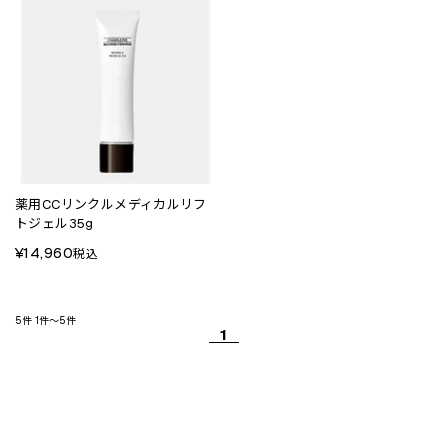
薬用CCリンクルメディカルリフ
トジェル35g
¥14,960
税込
5件
1件～5件
1