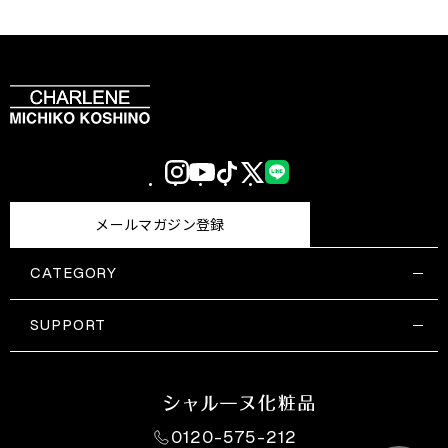
Instagram
YouTube
TikTok
X
LINE
(Twitter)
メールマガジン登録
CATEGORY
すべての商品一覧
コスメティックス
SUPPORT
サプリメント・保健機能食品
ご利用ガイド
食品・飲料
お問い合わせ
お悩み・効果
0120-575-212