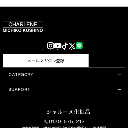
Instagram
YouTube
TikTok
X
LINE
(Twitter)
メールマガジン登録
CATEGORY
すべての商品一覧
コスメティックス
SUPPORT
サプリメント・保健機能食品
ご利用ガイド
食品・飲料
お問い合わせ
お悩み・効果
0120-575-212