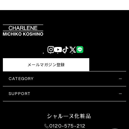
Instagram
YouTube
TikTok
X
LINE
(Twitter)
メールマガジン登録
CATEGORY
すべての商品一覧
コスメティックス
SUPPORT
サプリメント・保健機能食品
ご利用ガイド
食品・飲料
お問い合わせ
お悩み・効果
0120-575-212