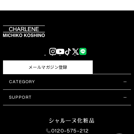
Instagram
YouTube
TikTok
X
LINE
(Twitter)
メールマガジン登録
CATEGORY
すべての商品一覧
コスメティックス
SUPPORT
サプリメント・保健機能食品
ご利用ガイド
食品・飲料
お問い合わせ
お悩み・効果
0120-575-212