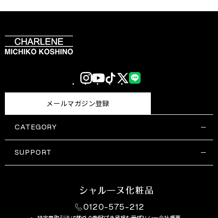
Instagram
YouTube
TikTok
X
LINE
(Twitter)
メールマガジン登録
CATEGORY
すべての商品一覧
コスメティックス
SUPPORT
サプリメント・保健機能食品
ご利用ガイド
食品・飲料
お問い合わせ
お悩み・効果
0120-575-212