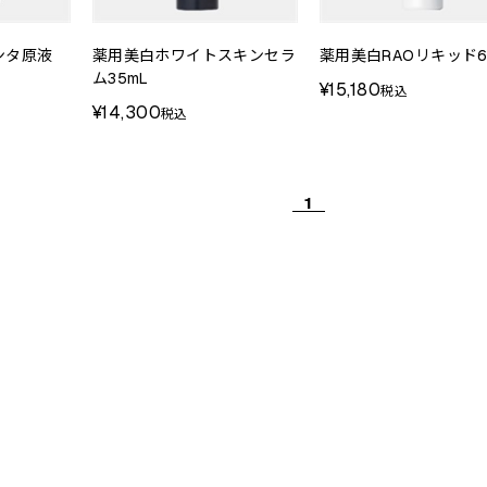
ンタ原液
薬用美白ホワイトスキンセラ
薬用美白RAOリキッド6
ム35mL
¥15,180
税込
¥14,300
税込
1