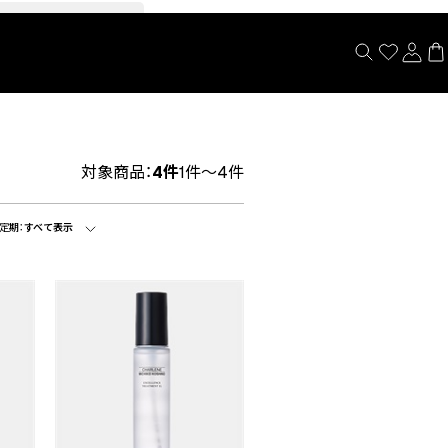
閉じる
対象商品：
4件
1件～4件
定期：
すべて表示