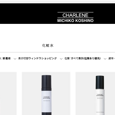
化粧水
え：
新着順
表示切替
ウィンドウショッピング
在庫：
すべて表示(在庫あり優先)
通常・