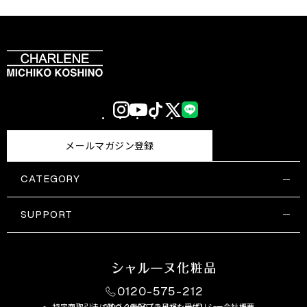
Instagram
YouTube
TikTok
X
LINE
(Twitter)
メールマガジン登録
CATEGORY
すべての商品一覧
コスメティックス
SUPPORT
サプリメント・保健機能食品
ご利用ガイド
食品・飲料
お問い合わせ
お悩み・効果
0120-575-212