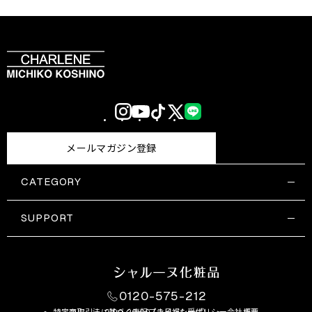
Instagram
YouTube
TikTok
X
LINE
(Twitter)
メールマガジン登録
CATEGORY
すべての商品一覧
コスメティックス
SUPPORT
サプリメント・保健機能食品
ご利用ガイド
食品・飲料
お問い合わせ
お悩み・効果
0120-575-212