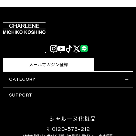
Instagram
YouTube
TikTok
X
LINE
(Twitter)
メールマガジン登録
CATEGORY
すべての商品一覧
コスメティックス
SUPPORT
サプリメント・保健機能食品
ご利用ガイド
食品・飲料
お問い合わせ
お悩み・効果
0120-575-212