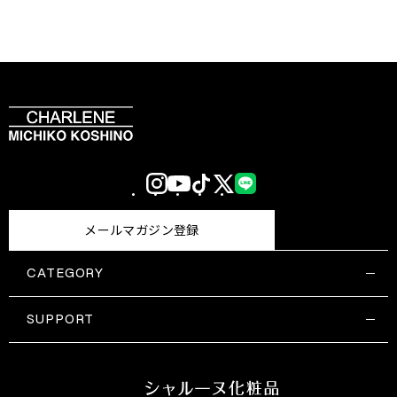
Instagram
YouTube
TikTok
X
LINE
(Twitter)
メールマガジン登録
CATEGORY
すべての商品一覧
コスメティックス
SUPPORT
サプリメント・保健機能食品
ご利用ガイド
食品・飲料
お問い合わせ
お悩み・効果