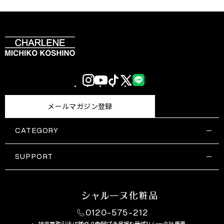
Instagram
YouTube
TikTok
X
LINE
(Twitter)
メールマガジン登録
CATEGORY
すべての商品一覧
コスメティックス
SUPPORT
サプリメント・保健機能食品
ご利用ガイド
食品・飲料
お問い合わせ
お悩み・効果
0120-575-212