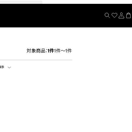
閉じる
対象商品：
1件
1件～1件
表示