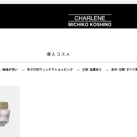
導入コスメ
：
価格が安い
表示切替
ウィンドウショッピング
在庫：
在庫あり
通常・定期：
すべて